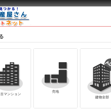
る
売地
中古マンション
建物全部