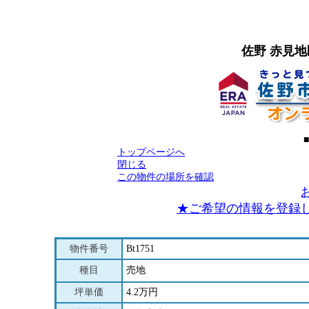
佐野 赤見
トップページへ
閉じる
この物件の場所を確認
★ご希望の情報を登録
物件番号
Bt1751
種目
売地
坪単価
4.2万円