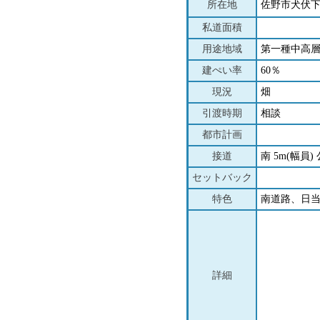
所在地
佐野市犬伏
私道面積
用途地域
第一種中高
建ぺい率
60％
現況
畑
引渡時期
相談
都市計画
接道
南 5m(幅員) 
セットバック
特色
南道路、日
詳細