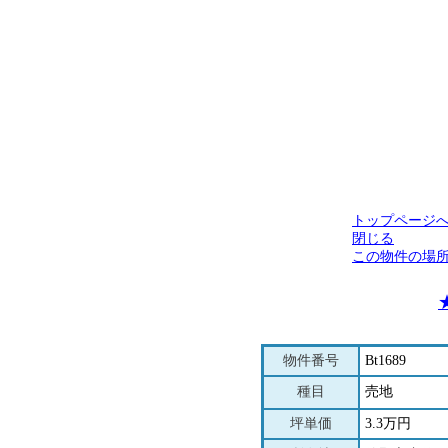
トップページ
閉じる
この物件の場
物件番号
Bt1689
種目
売地
坪単価
3.3万円