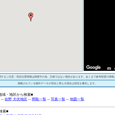
関するご注意：現在位置情報は精査中の為、正確ではない場合があります。あくまで参考程度の情報
掲載されている物件データが現況と異なる場合は現況を優先します。
地域・地区から検索■
--
佐野 犬伏地区
--
間取一覧
--
写真一覧
--
地図一覧
検索■