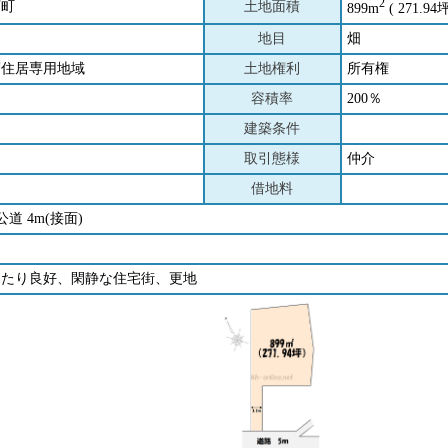
2
下町
土地面積
899m
( 271.94坪
地目
畑
層住居専用地域
土地権利
所有権
容積率
200％
建築条件
取引態様
仲介
借地料
公道 4m(接面)
当たり良好、閑静な住宅街、更地