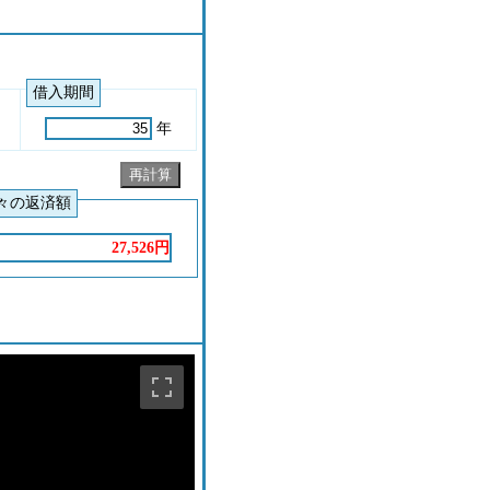
借入期間
年
々の返済額
27,526円