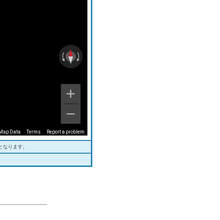
Map Data
Terms
Report a problem
となります。