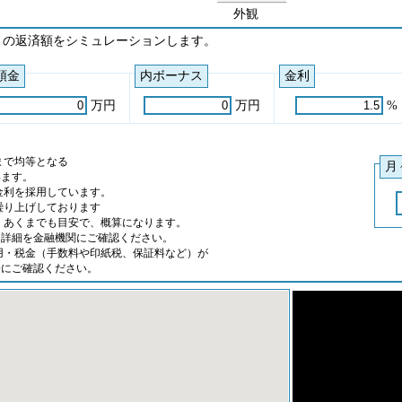
外観
々の返済額をシミュレーションします。
頭金
内ボーナス
金利
万円
万円
%
まで均等となる
月
ます。
金利を採用しています。
繰り上げしております
、あくまでも目安で、概算になります。
詳細を金融機関にご確認ください。
用・税金（手数料や印紙税、保証料など）が
にご確認ください。