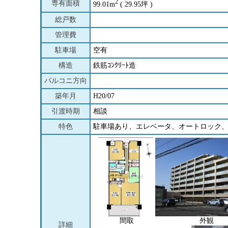
2
専有面積
99.01m
( 29.95坪 )
総戸数
管理費
駐車場
空有
構造
鉄筋ｺﾝｸﾘｰﾄ造
バルコニ方向
築年月
H20/07
引渡時期
相談
特色
駐車場あり、エレベータ、オートロック
間取
外観
詳細