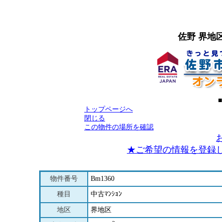
佐野 界地
トップページへ
閉じる
この物件の場所を確認
★ご希望の情報を登録
物件番号
Bm1360
種目
中古ﾏﾝｼｮﾝ
地区
界地区