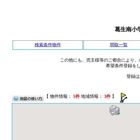
葛生南小
検索条件物件
間取一覧
この他にも、売主様等のご都合により、
希望条件登録を
登録は
【 物件情報：
5件
地域情報：
3件
】