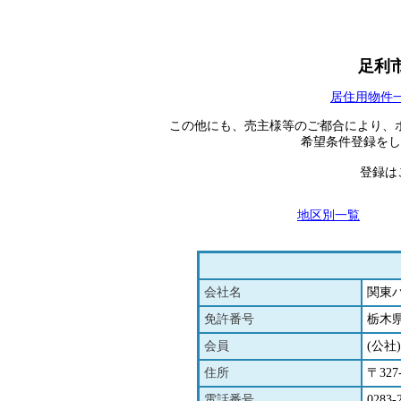
足利
居住用物件
この他にも、売主様等のご都合により、
希望条件登録をし
登録は
地区別一覧
会社名
関東
免許番号
栃木県
会員
(公
住所
〒32
電話番号
0283-