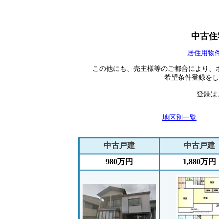
中古住
居住用物
この他にも、売主様等のご都合により、
希望条件登録をし
登録は
地区別一覧
中古戸建
中古戸建
980万円
1,880万円