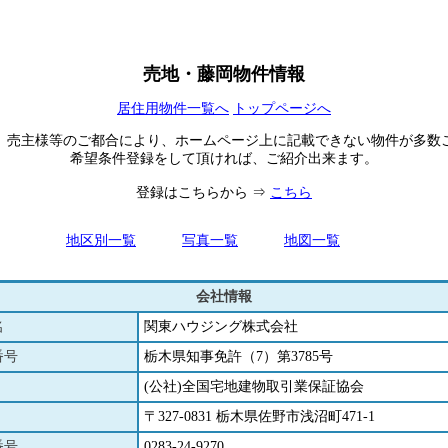
売地・藤岡物件情報
居住用物件一覧へ
トップページへ
、売主様等のご都合により、ホームページ上に記載できない物件が多数
希望条件登録をして頂ければ、ご紹介出来ます。
登録はこちらから ⇒
こちら
地区別一覧
写真一覧
地図一覧
会社情報
名
関東ハウジング株式会社
番号
栃木県知事免許（7）第3785号
(公社)全国宅地建物取引業保証協会
〒327-0831 栃木県佐野市浅沼町471-1
番号
0283-24-9270