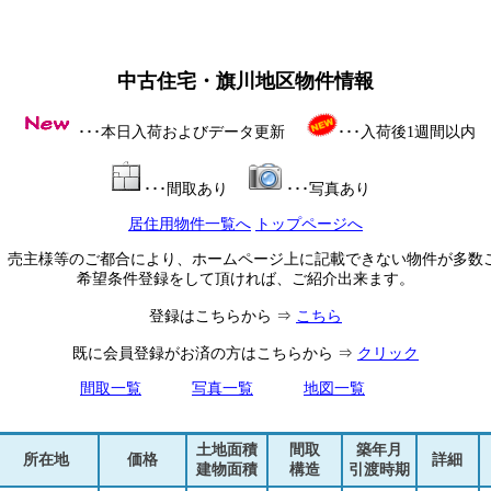
中古住宅・旗川地区物件情報
･･･本日入荷およびデータ更新
･･･入荷後1週間以内
･･･間取あり
･･･写真あり
居住用物件一覧へ
トップページへ
、売主様等のご都合により、ホームページ上に記載できない物件が多数
希望条件登録をして頂ければ、ご紹介出来ます。
登録はこちらから ⇒
こちら
既に会員登録がお済の方はこちらから ⇒
クリック
間取一覧
写真一覧
地図一覧
土地面積
間取
築年月
所在地
価格
詳細
建物面積
構造
引渡時期