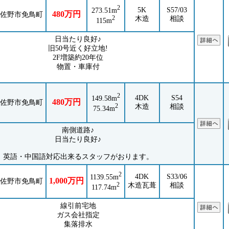
2
5K
S57/03
273.51m
480万円
佐野市免鳥町
2
木造
相談
115m
日当たり良好♪
旧50号近く好立地!
2F増築約20年位
物置・車庫付
2
4DK
S54
149.58m
480万円
佐野市免鳥町
2
木造
相談
75.34m
南側道路♪
日当たり良好♪
英語・中国語対応出来るスタッフがおります。
2
4DK
S33/06
1139.55m
1,000万円
佐野市免鳥町
2
木造瓦葺
相談
117.74m
線引前宅地
ガス会社指定
集落排水